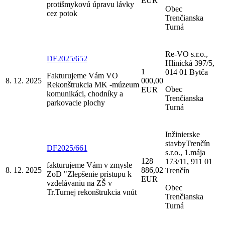
EUR
protišmykovú úpravu lávky
Obec
cez potok
Trenčianska
Turná
Re-VO s.r.o.,
DF2025/652
Hlinická 397/5,
1
014 01 Bytča
Fakturujeme Vám VO
8. 12. 2025
000,00
Rekonštrukcia MK -múzeum
Obec
EUR
komunikáci, chodníky a
Trenčianska
parkovacie plochy
Turná
Inžinierske
stavbyTrenčín
DF2025/661
s.r.o., 1.mája
128
173/11, 911 01
fakturujeme Vám v zmysle
8. 12. 2025
886,02
Trenčín
ZoD "Zlepšenie prístupu k
EUR
vzdelávaniu na ZŠ v
Obec
Tr.Turnej rekonštrukcia vnút
Trenčianska
Turná