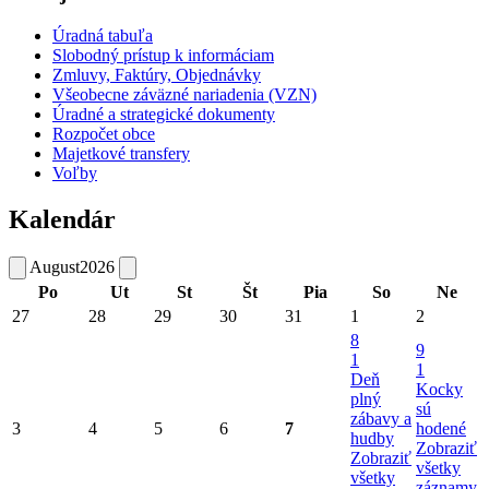
Úradná tabuľa
Slobodný prístup k informáciam
Zmluvy, Faktúry, Objednávky
Všeobecne záväzné nariadenia (VZN)
Úradné a strategické dokumenty
Rozpočet obce
Majetkové transfery
Voľby
Kalendár
August
2026
Po
Ut
St
Št
Pia
So
Ne
27
28
29
30
31
1
2
8
9
1
1
Deň
Kocky
plný
sú
zábavy a
3
4
5
6
7
hodené
hudby
Zobraziť
Zobraziť
všetky
všetky
záznamy