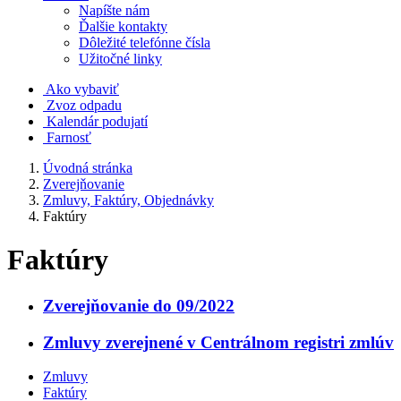
Napíšte nám
Ďalšie kontakty
Dôležité telefónne čísla
Užitočné linky
Ako vybaviť
Zvoz odpadu
Kalendár podujatí
Farnosť
Úvodná stránka
Zverejňovanie
Zmluvy, Faktúry, Objednávky
Faktúry
Faktúry
Zverejňovanie do 09/2022
Zmluvy zverejnené v Centrálnom registri zmlúv
Zmluvy
Faktúry