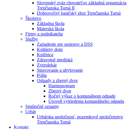
Slovenský zväz chovateľov základná organizácia
Trenčianska Turná II
Dobrovoľný hasičský zbor Trenčianska Turná
Školstvo
Základna škola
Materská škola
Firmy a podnikatelia
Služby
Zariadenie pre seniorov a DSS
Kultúrny dom
Knižnica
Zdravotné strediská
Zverolekár
Stravovanie a ubytovanie
Pošta
Odpady a zberný dvor
Harmonogram
Zberný dvor
Ročný výkaz o komunálnom odpade
Úroveň vytriedenia komunálneho odpadu
Smútočné oznamy
Urbár
Urbárska spoločnosť, pozemkové spoločenstvo
Trenčianska Turná
Kontakt