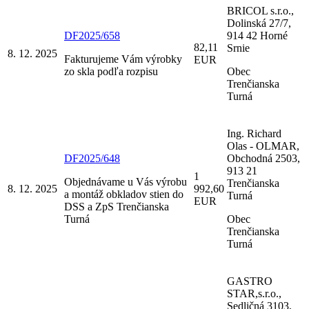
BRICOL s.r.o.,
Dolinská 27/7,
DF2025/658
914 42 Horné
82,11
Srnie
8. 12. 2025
Fakturujeme Vám výrobky
EUR
zo skla podľa rozpisu
Obec
Trenčianska
Turná
Ing. Richard
Olas - OLMAR,
DF2025/648
Obchodná 2503,
913 21
1
Objednávame u Vás výrobu
Trenčianska
8. 12. 2025
992,60
a montáž obkladov stien do
Turná
EUR
DSS a ZpS Trenčianska
Turná
Obec
Trenčianska
Turná
GASTRO
STAR,s.r.o.,
Sedličná 3103,