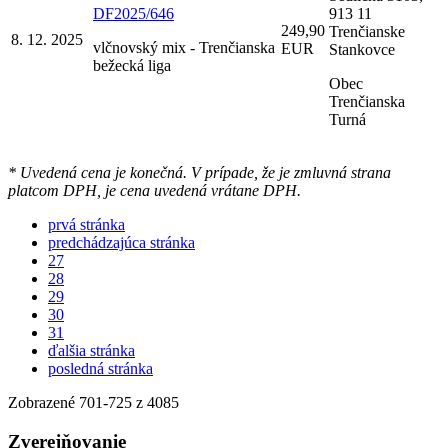
DF2025/646
913 11
249,90
Trenčianske
8. 12. 2025
vlčnovský mix - Trenčianska
EUR
Stankovce
bežecká liga
Obec
Trenčianska
Turná
* Uvedená cena je konečná. V prípade, že je zmluvná strana
platcom DPH, je cena uvedená vrátane DPH.
prvá stránka
predchádzajúca stránka
27
28
29
30
31
ďalšia stránka
posledná stránka
Zobrazené
701
-
725
z 4085
Zverejňovanie