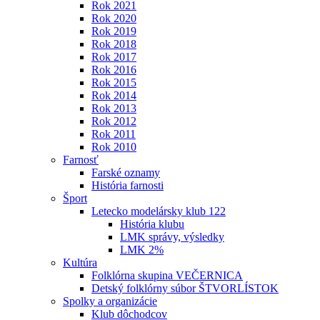
Rok 2021
Rok 2020
Rok 2019
Rok 2018
Rok 2017
Rok 2016
Rok 2015
Rok 2014
Rok 2013
Rok 2012
Rok 2011
Rok 2010
Farnosť
Farské oznamy
História farnosti
Šport
Letecko modelársky klub 122
História klubu
LMK správy, výsledky
LMK 2%
Kultúra
Folklórna skupina VEČERNICA
Detský folklórny súbor ŠTVORLÍSTOK
Spolky a organizácie
Klub dôchodcov