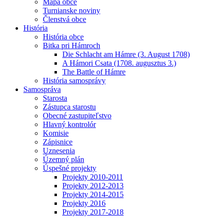
Mapa obce
Turnianske noviny
Členstvá obce
História
História obce
Bitka pri Hámroch
Die Schlacht am Hámre (3. August 1708)
A Hámori Csata (1708. augusztus 3.)
The Battle of Hámre
História samosprávy
Samospráva
Starosta
Zástupca starostu
Obecné zastupiteľstvo
Hlavný kontrolór
Komisie
Zápisnice
Uznesenia
Územný plán
Úspešné projekty
Projekty 2010-2011
Projekty 2012-2013
Projekty 2014-2015
Projekty 2016
Projekty 2017-2018