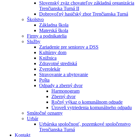
Slovenský zväz chovateľov základná organizácia
Trenčianska Turná II
Dobrovoľný hasičský zbor Trenčianska Turná
Školstvo
Základna škola
Materská škola
Firmy a podnikatelia
Služby
Zariadenie pre seniorov a DSS
Kultúrny dom
Knižnica
Zdravotné strediská
Zverolekár
Stravovanie a ubytovanie
Pošta
Odpady a zberný dvor
Harmonogram
Zberný dvor
Ročný výkaz o komunálnom odpade
Úroveň vytriedenia komunálneho odpadu
Smútočné oznamy
Urbár
Urbárska spoločnosť, pozemkové spoločenstvo
Trenčianska Turná
Kontakt