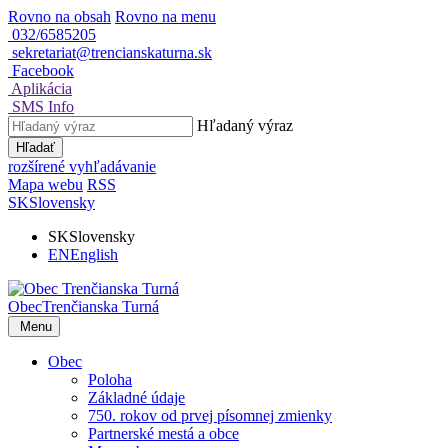
Rovno na obsah
Rovno na menu
032/6585205
sekretariat@trencianskaturna.sk
Facebook
Aplikácia
SMS Info
Hľadaný výraz
Hľadať
rozšírené vyhľadávanie
Mapa webu
RSS
SK
Slovensky
SK
Slovensky
EN
English
Obec
Trenčianska Turná
Menu
Obec
Poloha
Základné údaje
750. rokov od prvej písomnej zmienky
Partnerské mestá a obce