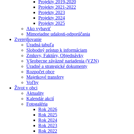
Projekty 2019-2020
Projekty 2021-2022
Projekty 2023
Projekty 2024
Projekty 2025
Ako vybaviť
Mimoriadne udalosti-odporúčania
Zverejňovanie
Úradná tabuľa
Slobodný prístup k informáciam
Zmluvy, Faktúry, Objednávky
Všeobecne záväzné nariadenia (VZN)
Úradné a strategické dokumenty
Rozpočet obce
Majetkové transfery
Voľby
Život v obci
Aktuality
Kalendár akcií
Fotogaléria
Rok 2026
Rok 2025
Rok 2024
Rok 2023
Rok 2022