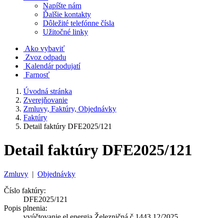
Napíšte nám
Ďalšie kontakty
Dôležité telefónne čísla
Užitočné linky
Ako vybaviť
Zvoz odpadu
Kalendár podujatí
Farnosť
Úvodná stránka
Zverejňovanie
Zmluvy, Faktúry, Objednávky
Faktúry
Detail faktúry DFE2025/121
Detail faktúry DFE2025/121
Zmluvy
|
Objednávky
Číslo faktúry:
DFE2025/121
Popis plnenia:
vyúčtovanie el.energia Železničná č.1443 12/2025