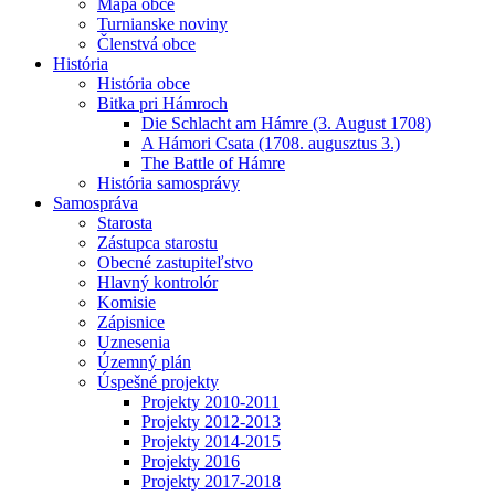
Mapa obce
Turnianske noviny
Členstvá obce
História
História obce
Bitka pri Hámroch
Die Schlacht am Hámre (3. August 1708)
A Hámori Csata (1708. augusztus 3.)
The Battle of Hámre
História samosprávy
Samospráva
Starosta
Zástupca starostu
Obecné zastupiteľstvo
Hlavný kontrolór
Komisie
Zápisnice
Uznesenia
Územný plán
Úspešné projekty
Projekty 2010-2011
Projekty 2012-2013
Projekty 2014-2015
Projekty 2016
Projekty 2017-2018