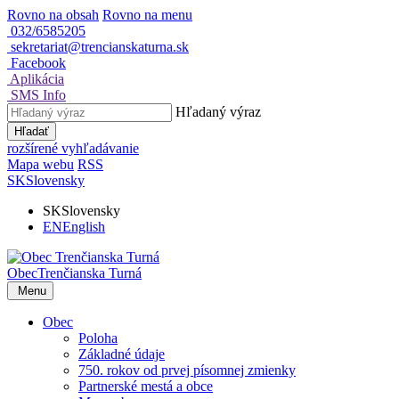
Rovno na obsah
Rovno na menu
032/6585205
sekretariat@trencianskaturna.sk
Facebook
Aplikácia
SMS Info
Hľadaný výraz
Hľadať
rozšírené vyhľadávanie
Mapa webu
RSS
SK
Slovensky
SK
Slovensky
EN
English
Obec
Trenčianska Turná
Menu
Obec
Poloha
Základné údaje
750. rokov od prvej písomnej zmienky
Partnerské mestá a obce