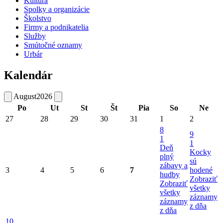
Kultúra
Spolky a organizácie
Školstvo
Firmy a podnikatelia
Služby
Smútočné oznamy
Urbár
Kalendár
August
2026
Po
Ut
St
Št
Pia
So
Ne
27
28
29
30
31
1
2
8
9
1
1
Deň
Kocky
plný
sú
zábavy a
3
4
5
6
7
hodené
hudby
Zobraziť
Zobraziť
všetky
všetky
záznamy
záznamy
z dňa
z dňa
10