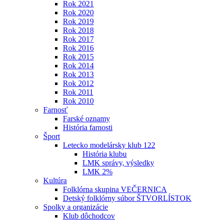
Rok 2021
Rok 2020
Rok 2019
Rok 2018
Rok 2017
Rok 2016
Rok 2015
Rok 2014
Rok 2013
Rok 2012
Rok 2011
Rok 2010
Farnosť
Farské oznamy
História farnosti
Šport
Letecko modelársky klub 122
História klubu
LMK správy, výsledky
LMK 2%
Kultúra
Folklórna skupina VEČERNICA
Detský folklórny súbor ŠTVORLÍSTOK
Spolky a organizácie
Klub dôchodcov