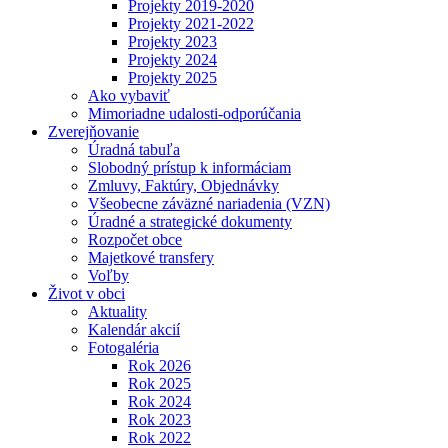
Projekty 2019-2020
Projekty 2021-2022
Projekty 2023
Projekty 2024
Projekty 2025
Ako vybaviť
Mimoriadne udalosti-odporúčania
Zverejňovanie
Úradná tabuľa
Slobodný prístup k informáciam
Zmluvy, Faktúry, Objednávky
Všeobecne záväzné nariadenia (VZN)
Úradné a strategické dokumenty
Rozpočet obce
Majetkové transfery
Voľby
Život v obci
Aktuality
Kalendár akcií
Fotogaléria
Rok 2026
Rok 2025
Rok 2024
Rok 2023
Rok 2022