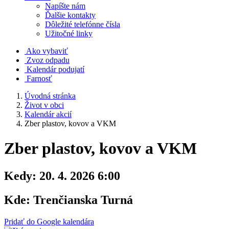
Napíšte nám
Ďalšie kontakty
Dôležité telefónne čísla
Užitočné linky
Ako vybaviť
Zvoz odpadu
Kalendár podujatí
Farnosť
Úvodná stránka
Život v obci
Kalendár akcií
Zber plastov, kovov a VKM
Zber plastov, kovov a VKM
Kedy:
20. 4. 2026 6:00
Kde:
Trenčianska Turná
Pridať do Google kalendára