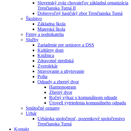
Slovenský zväz chovateľov základná organizácia
Trenčianska Turná II
Dobrovoľný hasičský zbor Trenčianska Turná
Školstvo
Základna škola
Materská škola
Firmy a podnikatelia
Služby
Zariadenie pre seniorov a DSS
Kultúrny dom
Knižnica
Zdravotné strediská
Zverolekár
Stravovanie a ubytovanie
Pošta
Odpady a zberný dvor
Harmonogram
Zberný dvor
Ročný výkaz o komunálnom odpade
Úroveň vytriedenia komunálneho odpadu
Smútočné oznamy
Urbár
Urbárska spoločnosť, pozemkové spoločenstvo
Trenčianska Turná
Kontakt