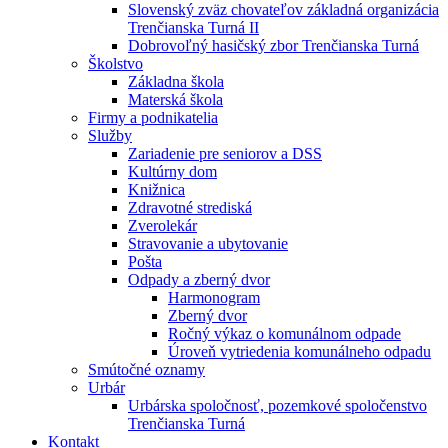
Slovenský zväz chovateľov základná organizácia
Trenčianska Turná II
Dobrovoľný hasičský zbor Trenčianska Turná
Školstvo
Základna škola
Materská škola
Firmy a podnikatelia
Služby
Zariadenie pre seniorov a DSS
Kultúrny dom
Knižnica
Zdravotné strediská
Zverolekár
Stravovanie a ubytovanie
Pošta
Odpady a zberný dvor
Harmonogram
Zberný dvor
Ročný výkaz o komunálnom odpade
Úroveň vytriedenia komunálneho odpadu
Smútočné oznamy
Urbár
Urbárska spoločnosť, pozemkové spoločenstvo
Trenčianska Turná
Kontakt