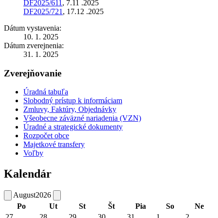
DF2025/611
, 7.11 .2025
DF2025/721
, 17.12 .2025
Dátum vystavenia:
10. 1. 2025
Dátum zverejnenia:
31. 1. 2025
Zverejňovanie
Úradná tabuľa
Slobodný prístup k informáciam
Zmluvy, Faktúry, Objednávky
Všeobecne záväzné nariadenia (VZN)
Úradné a strategické dokumenty
Rozpočet obce
Majetkové transfery
Voľby
Kalendár
August
2026
Po
Ut
St
Št
Pia
So
Ne
27
28
29
30
31
1
2