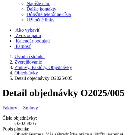
Napíšte nám
Ďalšie kontakty
Dôležité telefónne čísla
Užitočné linky
Ako vybaviť
Zvoz odpadu
Kalendár podujatí
Farnosť
Úvodná stránka
Zverejňovanie
Zmluvy, Faktúry, Objednávky
Objednávky
Detail objednávky O2025/005
Detail objednávky O2025/005
Faktúry
|
Zmluvy
Číslo objednávky:
O2025/005
Popis plnenia:
Objednávame u Vás záhradnícke práce a údržbu verejnej