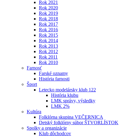
Rok 2021
Rok 2020
Rok 2019
Rok 2018
Rok 2017
Rok 2016
Rok 2015
Rok 2014
Rok 2013
Rok 2012
Rok 2011
Rok 2010
Farnosť
Farské oznamy
História farnosti
Šport
Letecko modelársky klub 122
História klubu
LMK správy, výsledky
LMK 2%
Kultúra
Folklórna skupina VEČERNICA
Detský folklórny súbor ŠTVORLÍSTOK
Spolky a organizácie
Klub dôchodcov