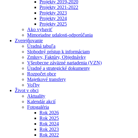
Projekty 2019-2020
Projekty 2021-2022
Projekty 2023
Projekty 2024
Projekty 2025
Ako vybaviť
Mimoriadne udalosti-odporúčania
Zverejňovanie
Úradná tabuľa
Slobodný prístup k informáciam
Zmluvy, Faktúry, Objednávky
Všeobecne záväzné nariadenia (VZN)
Úradné a strategické dokumenty
Rozpočet obce
Majetkové transfery
Voľby
Život v obci
Aktuality
Kalendár akcií
Fotogaléria
Rok 2026
Rok 2025
Rok 2024
Rok 2023
Rok 2022