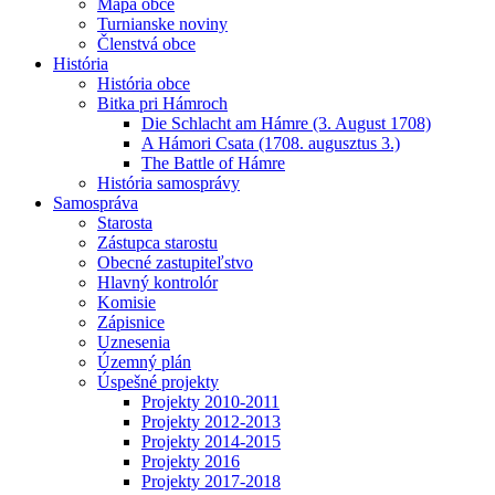
Mapa obce
Turnianske noviny
Členstvá obce
História
História obce
Bitka pri Hámroch
Die Schlacht am Hámre (3. August 1708)
A Hámori Csata (1708. augusztus 3.)
The Battle of Hámre
História samosprávy
Samospráva
Starosta
Zástupca starostu
Obecné zastupiteľstvo
Hlavný kontrolór
Komisie
Zápisnice
Uznesenia
Územný plán
Úspešné projekty
Projekty 2010-2011
Projekty 2012-2013
Projekty 2014-2015
Projekty 2016
Projekty 2017-2018