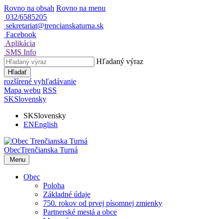
Rovno na obsah
Rovno na menu
032/6585205
sekretariat@trencianskaturna.sk
Facebook
Aplikácia
SMS Info
Hľadaný výraz
Hľadať
rozšírené vyhľadávanie
Mapa webu
RSS
SK
Slovensky
SK
Slovensky
EN
English
Obec
Trenčianska Turná
Menu
Obec
Poloha
Základné údaje
750. rokov od prvej písomnej zmienky
Partnerské mestá a obce