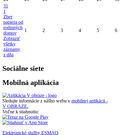
31
1
Zber
papiera od
rodinných
1
2
3
4
5
6
domov
Zobraziť
všetky
záznamy
z dňa
Sociálne siete
Mobilná aplikácia
Sledujte informácie z nášho webu v
mobilnej aplikácii -
V OBRAZE.
Voľne k stiahnutiu:
Elektronické služby ESMAO