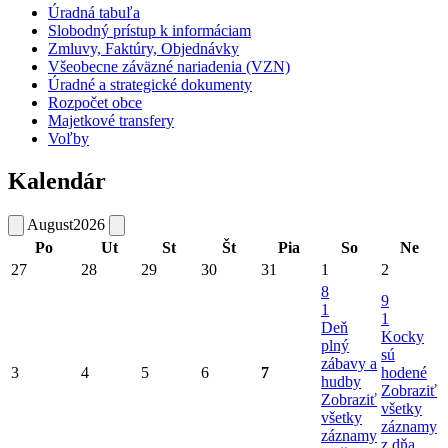
Úradná tabuľa
Slobodný prístup k informáciam
Zmluvy, Faktúry, Objednávky
Všeobecne záväzné nariadenia (VZN)
Úradné a strategické dokumenty
Rozpočet obce
Majetkové transfery
Voľby
Kalendár
August
2026
Po
Ut
St
Št
Pia
So
Ne
27
28
29
30
31
1
2
8
9
1
1
Deň
Kocky
plný
sú
zábavy a
3
4
5
6
7
hodené
hudby
Zobraziť
Zobraziť
všetky
všetky
záznamy
záznamy
z dňa