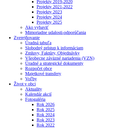
Projekty 2019-2020
Projekty 2021-2022
Projekty 2023
Projekty 2024
Projekty 2025
Ako vybaviť
Mimoriadne udalosti-odporúčania
Zverejňovanie
Úradná tabuľa
Slobodný prístup k informáciam
Zmluvy, Faktúry, Objednávky
Všeobecne záväzné nariadenia (VZN)
Úradné a strategické dokumenty
Rozpočet obce
Majetkové transfery
Voľby
Život v obci
Aktuality
Kalendár akcií
Fotogaléria
Rok 2026
Rok 2025
Rok 2024
Rok 2023
Rok 2022