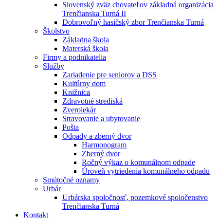
Slovenský zväz chovateľov základná organizácia
Trenčianska Turná II
Dobrovoľný hasičský zbor Trenčianska Turná
Školstvo
Základna škola
Materská škola
Firmy a podnikatelia
Služby
Zariadenie pre seniorov a DSS
Kultúrny dom
Knižnica
Zdravotné strediská
Zverolekár
Stravovanie a ubytovanie
Pošta
Odpady a zberný dvor
Harmonogram
Zberný dvor
Ročný výkaz o komunálnom odpade
Úroveň vytriedenia komunálneho odpadu
Smútočné oznamy
Urbár
Urbárska spoločnosť, pozemkové spoločenstvo
Trenčianska Turná
Kontakt