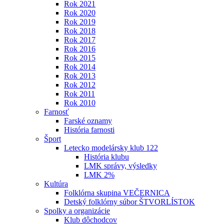
Rok 2021
Rok 2020
Rok 2019
Rok 2018
Rok 2017
Rok 2016
Rok 2015
Rok 2014
Rok 2013
Rok 2012
Rok 2011
Rok 2010
Farnosť
Farské oznamy
História farnosti
Šport
Letecko modelársky klub 122
História klubu
LMK správy, výsledky
LMK 2%
Kultúra
Folklórna skupina VEČERNICA
Detský folklórny súbor ŠTVORLÍSTOK
Spolky a organizácie
Klub dôchodcov