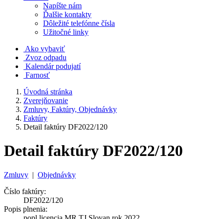
Napíšte nám
Ďalšie kontakty
Dôležité telefónne čísla
Užitočné linky
Ako vybaviť
Zvoz odpadu
Kalendár podujatí
Farnosť
Úvodná stránka
Zverejňovanie
Zmluvy, Faktúry, Objednávky
Faktúry
Detail faktúry DF2022/120
Detail faktúry DF2022/120
Zmluvy
|
Objednávky
Číslo faktúry:
DF2022/120
Popis plnenia:
popl.licencia MR TJ Slovan rok 2022