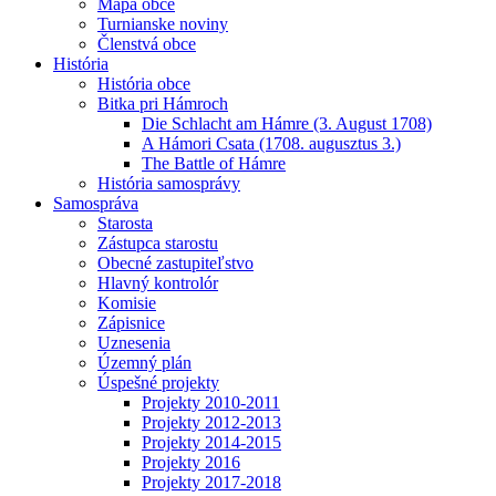
Mapa obce
Turnianske noviny
Členstvá obce
História
História obce
Bitka pri Hámroch
Die Schlacht am Hámre (3. August 1708)
A Hámori Csata (1708. augusztus 3.)
The Battle of Hámre
História samosprávy
Samospráva
Starosta
Zástupca starostu
Obecné zastupiteľstvo
Hlavný kontrolór
Komisie
Zápisnice
Uznesenia
Územný plán
Úspešné projekty
Projekty 2010-2011
Projekty 2012-2013
Projekty 2014-2015
Projekty 2016
Projekty 2017-2018