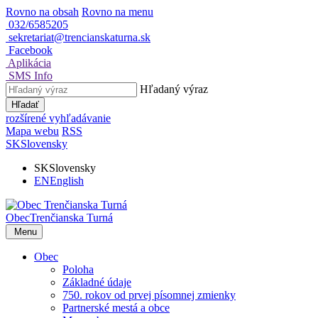
Rovno na obsah
Rovno na menu
032/6585205
sekretariat@trencianskaturna.sk
Facebook
Aplikácia
SMS Info
Hľadaný výraz
Hľadať
rozšírené vyhľadávanie
Mapa webu
RSS
SK
Slovensky
SK
Slovensky
EN
English
Obec
Trenčianska Turná
Menu
Obec
Poloha
Základné údaje
750. rokov od prvej písomnej zmienky
Partnerské mestá a obce