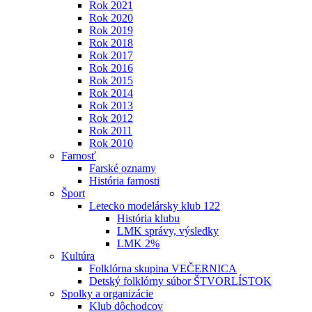
Rok 2021
Rok 2020
Rok 2019
Rok 2018
Rok 2017
Rok 2016
Rok 2015
Rok 2014
Rok 2013
Rok 2012
Rok 2011
Rok 2010
Farnosť
Farské oznamy
História farnosti
Šport
Letecko modelársky klub 122
História klubu
LMK správy, výsledky
LMK 2%
Kultúra
Folklórna skupina VEČERNICA
Detský folklórny súbor ŠTVORLÍSTOK
Spolky a organizácie
Klub dôchodcov