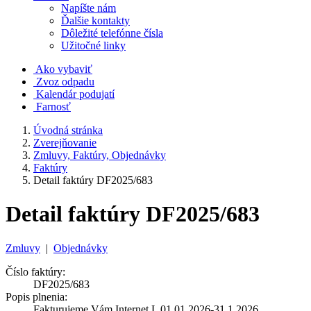
Napíšte nám
Ďalšie kontakty
Dôležité telefónne čísla
Užitočné linky
Ako vybaviť
Zvoz odpadu
Kalendár podujatí
Farnosť
Úvodná stránka
Zverejňovanie
Zmluvy, Faktúry, Objednávky
Faktúry
Detail faktúry DF2025/683
Detail faktúry DF2025/683
Zmluvy
|
Objednávky
Číslo faktúry:
DF2025/683
Popis plnenia:
Fakturujeme Vám Internet L 01.01.2026-31.1.2026