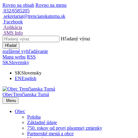
Rovno na obsah
Rovno na menu
032/6585205
sekretariat@trencianskaturna.sk
Facebook
Aplikácia
SMS Info
Hľadaný výraz
Hľadať
rozšírené vyhľadávanie
Mapa webu
RSS
SK
Slovensky
SK
Slovensky
EN
English
Obec
Trenčianska Turná
Menu
Obec
Poloha
Základné údaje
750. rokov od prvej písomnej zmienky
Partnerské mestá a obce