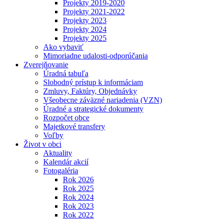
Projekty 2019-2020
Projekty 2021-2022
Projekty 2023
Projekty 2024
Projekty 2025
Ako vybaviť
Mimoriadne udalosti-odporúčania
Zverejňovanie
Úradná tabuľa
Slobodný prístup k informáciam
Zmluvy, Faktúry, Objednávky
Všeobecne záväzné nariadenia (VZN)
Úradné a strategické dokumenty
Rozpočet obce
Majetkové transfery
Voľby
Život v obci
Aktuality
Kalendár akcií
Fotogaléria
Rok 2026
Rok 2025
Rok 2024
Rok 2023
Rok 2022