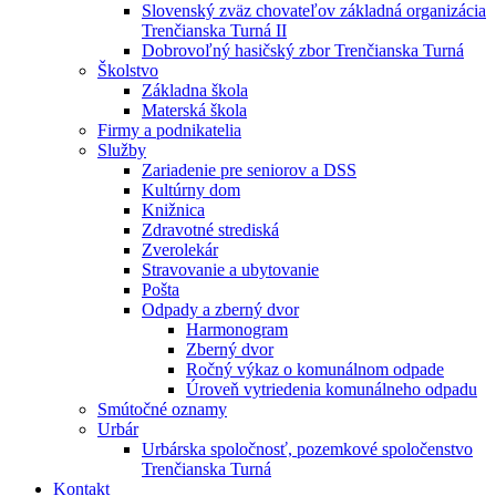
Slovenský zväz chovateľov základná organizácia
Trenčianska Turná II
Dobrovoľný hasičský zbor Trenčianska Turná
Školstvo
Základna škola
Materská škola
Firmy a podnikatelia
Služby
Zariadenie pre seniorov a DSS
Kultúrny dom
Knižnica
Zdravotné strediská
Zverolekár
Stravovanie a ubytovanie
Pošta
Odpady a zberný dvor
Harmonogram
Zberný dvor
Ročný výkaz o komunálnom odpade
Úroveň vytriedenia komunálneho odpadu
Smútočné oznamy
Urbár
Urbárska spoločnosť, pozemkové spoločenstvo
Trenčianska Turná
Kontakt