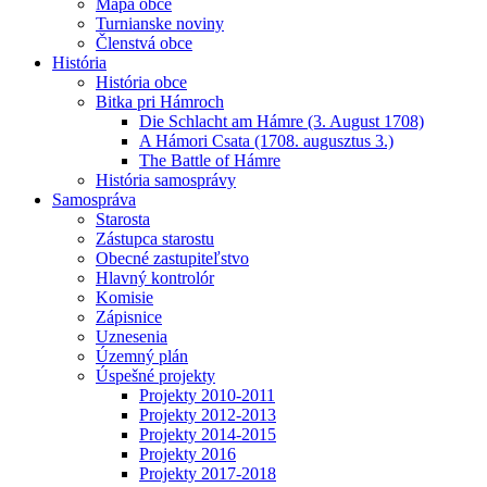
Mapa obce
Turnianske noviny
Členstvá obce
História
História obce
Bitka pri Hámroch
Die Schlacht am Hámre (3. August 1708)
A Hámori Csata (1708. augusztus 3.)
The Battle of Hámre
História samosprávy
Samospráva
Starosta
Zástupca starostu
Obecné zastupiteľstvo
Hlavný kontrolór
Komisie
Zápisnice
Uznesenia
Územný plán
Úspešné projekty
Projekty 2010-2011
Projekty 2012-2013
Projekty 2014-2015
Projekty 2016
Projekty 2017-2018