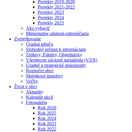
Projekty 2019-2020
Projekty 2021-2022
Projekty 2023
Projekty 2024
Projekty 2025
Ako vybaviť
Mimoriadne udalosti-odporúčania
Zverejňovanie
Úradná tabuľa
Slobodný prístup k informáciam
Zmluvy, Faktúry, Objednávky
Všeobecne záväzné nariadenia (VZN)
Úradné a strategické dokumenty
Rozpočet obce
Majetkové transfery
Voľby
Život v obci
Aktuality
Kalendár akcií
Fotogaléria
Rok 2026
Rok 2025
Rok 2024
Rok 2023
Rok 2022