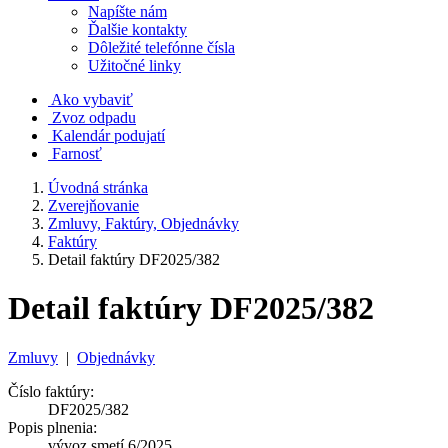
Napíšte nám
Ďalšie kontakty
Dôležité telefónne čísla
Užitočné linky
Ako vybaviť
Zvoz odpadu
Kalendár podujatí
Farnosť
Úvodná stránka
Zverejňovanie
Zmluvy, Faktúry, Objednávky
Faktúry
Detail faktúry DF2025/382
Detail faktúry DF2025/382
Zmluvy
|
Objednávky
Číslo faktúry:
DF2025/382
Popis plnenia:
vývoz smetí 6/2025