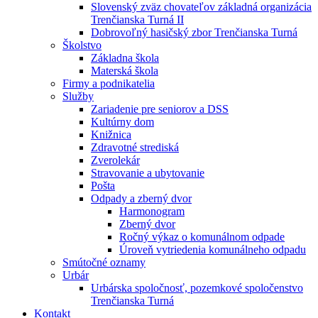
Slovenský zväz chovateľov základná organizácia
Trenčianska Turná II
Dobrovoľný hasičský zbor Trenčianska Turná
Školstvo
Základna škola
Materská škola
Firmy a podnikatelia
Služby
Zariadenie pre seniorov a DSS
Kultúrny dom
Knižnica
Zdravotné strediská
Zverolekár
Stravovanie a ubytovanie
Pošta
Odpady a zberný dvor
Harmonogram
Zberný dvor
Ročný výkaz o komunálnom odpade
Úroveň vytriedenia komunálneho odpadu
Smútočné oznamy
Urbár
Urbárska spoločnosť, pozemkové spoločenstvo
Trenčianska Turná
Kontakt