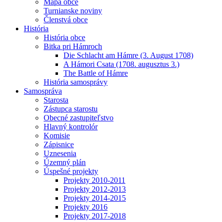
Mapa obce
Turnianske noviny
Členstvá obce
História
História obce
Bitka pri Hámroch
Die Schlacht am Hámre (3. August 1708)
A Hámori Csata (1708. augusztus 3.)
The Battle of Hámre
História samosprávy
Samospráva
Starosta
Zástupca starostu
Obecné zastupiteľstvo
Hlavný kontrolór
Komisie
Zápisnice
Uznesenia
Územný plán
Úspešné projekty
Projekty 2010-2011
Projekty 2012-2013
Projekty 2014-2015
Projekty 2016
Projekty 2017-2018