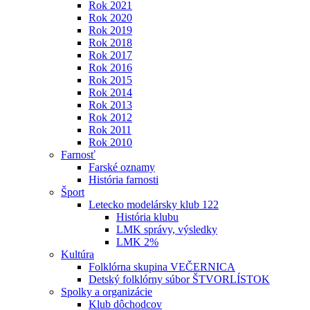
Rok 2021
Rok 2020
Rok 2019
Rok 2018
Rok 2017
Rok 2016
Rok 2015
Rok 2014
Rok 2013
Rok 2012
Rok 2011
Rok 2010
Farnosť
Farské oznamy
História farnosti
Šport
Letecko modelársky klub 122
História klubu
LMK správy, výsledky
LMK 2%
Kultúra
Folklórna skupina VEČERNICA
Detský folklórny súbor ŠTVORLÍSTOK
Spolky a organizácie
Klub dôchodcov