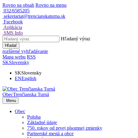
Rovno na obsah
Rovno na menu
032/6585205
sekretariat@trencianskaturna.sk
Facebook
Aplikácia
SMS Info
Hľadaný výraz
Hľadať
rozšírené vyhľadávanie
Mapa webu
RSS
SK
Slovensky
SK
Slovensky
EN
English
Obec
Trenčianska Turná
Menu
Obec
Poloha
Základné údaje
750. rokov od prvej písomnej zmienky
Partnerské mestá a obce