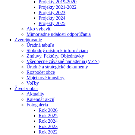
Projekty 2019-2020
Projekty 2021-2022
Projekty 2023
Projekty 2024
Projekty 2025
Ako vybaviť
Mimoriadne udalosti-odporúčania
Zverejňovanie
Úradná tabuľa
Slobodný prístup k informáciam
Zmluvy, Faktúry, Objednávky
Všeobecne záväzné nariadenia (VZN)
Úradné a strategické dokumenty
Rozpočet obce
Majetkové transfery
Voľby
Život v obci
Aktuality
Kalendár akcií
Fotogaléria
Rok 2026
Rok 2025
Rok 2024
Rok 2023
Rok 2022