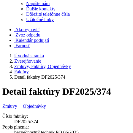
Napíšte nám
Ďalšie kontakty
Dôležité telefónne čísla
Užitočné linky
Ako vybaviť
Zvoz odpadu
Kalendár podujatí
Farnosť
Úvodná stránka
Zverejňovanie
Zmluvy, Faktúry, Objednávky
Faktúry
Detail faktúry DF2025/374
Detail faktúry DF2025/374
Zmluvy
|
Objednávky
Číslo faktúry:
DF2025/374
Popis plnenia:
bezpečnostný technik PO 06/2025