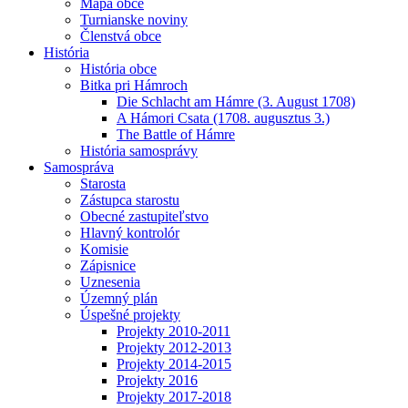
Mapa obce
Turnianske noviny
Členstvá obce
História
História obce
Bitka pri Hámroch
Die Schlacht am Hámre (3. August 1708)
A Hámori Csata (1708. augusztus 3.)
The Battle of Hámre
História samosprávy
Samospráva
Starosta
Zástupca starostu
Obecné zastupiteľstvo
Hlavný kontrolór
Komisie
Zápisnice
Uznesenia
Územný plán
Úspešné projekty
Projekty 2010-2011
Projekty 2012-2013
Projekty 2014-2015
Projekty 2016
Projekty 2017-2018