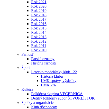
Rok 2021
Rok 2020
Rok 2019
Rok 2018
Rok 2017
Rok 2016
Rok 2015
Rok 2014
Rok 2013
Rok 2012
Rok 2011
Rok 2010
Farnosť
Farské oznamy
História farnosti
Šport
Letecko modelársky klub 122
História klubu
LMK správy, výsledky
LMK 2%
Kultúra
Folklórna skupina VEČERNICA
Detský folklórny súbor ŠTVORLÍSTOK
Spolky a organizácie
Klub dôchodcov