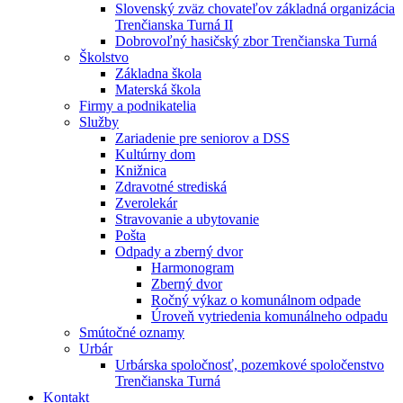
Slovenský zväz chovateľov základná organizácia
Trenčianska Turná II
Dobrovoľný hasičský zbor Trenčianska Turná
Školstvo
Základna škola
Materská škola
Firmy a podnikatelia
Služby
Zariadenie pre seniorov a DSS
Kultúrny dom
Knižnica
Zdravotné strediská
Zverolekár
Stravovanie a ubytovanie
Pošta
Odpady a zberný dvor
Harmonogram
Zberný dvor
Ročný výkaz o komunálnom odpade
Úroveň vytriedenia komunálneho odpadu
Smútočné oznamy
Urbár
Urbárska spoločnosť, pozemkové spoločenstvo
Trenčianska Turná
Kontakt