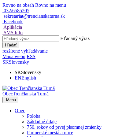
Rovno na obsah
Rovno na menu
032/6585205
sekretariat@trencianskaturna.sk
Facebook
Aplikácia
SMS Info
Hľadaný výraz
Hľadať
rozšírené vyhľadávanie
Mapa webu
RSS
SK
Slovensky
SK
Slovensky
EN
English
Obec
Trenčianska Turná
Menu
Obec
Poloha
Základné údaje
750. rokov od prvej písomnej zmienky
Partnerské mestá a obce