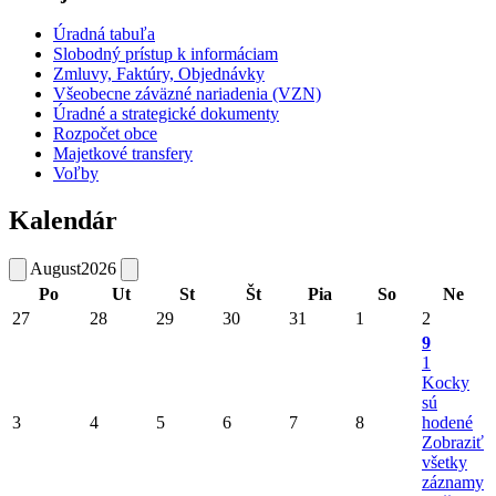
Úradná tabuľa
Slobodný prístup k informáciam
Zmluvy, Faktúry, Objednávky
Všeobecne záväzné nariadenia (VZN)
Úradné a strategické dokumenty
Rozpočet obce
Majetkové transfery
Voľby
Kalendár
August
2026
Po
Ut
St
Št
Pia
So
Ne
27
28
29
30
31
1
2
9
1
Kocky
sú
3
4
5
6
7
8
hodené
Zobraziť
všetky
záznamy