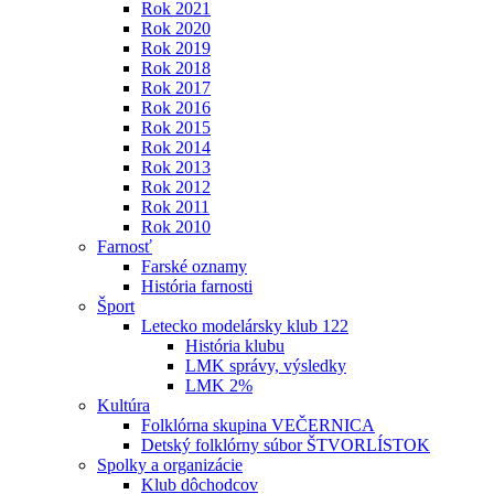
Rok 2021
Rok 2020
Rok 2019
Rok 2018
Rok 2017
Rok 2016
Rok 2015
Rok 2014
Rok 2013
Rok 2012
Rok 2011
Rok 2010
Farnosť
Farské oznamy
História farnosti
Šport
Letecko modelársky klub 122
História klubu
LMK správy, výsledky
LMK 2%
Kultúra
Folklórna skupina VEČERNICA
Detský folklórny súbor ŠTVORLÍSTOK
Spolky a organizácie
Klub dôchodcov