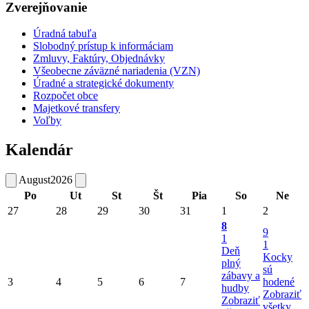
Zverejňovanie
Úradná tabuľa
Slobodný prístup k informáciam
Zmluvy, Faktúry, Objednávky
Všeobecne záväzné nariadenia (VZN)
Úradné a strategické dokumenty
Rozpočet obce
Majetkové transfery
Voľby
Kalendár
August
2026
Po
Ut
St
Št
Pia
So
Ne
27
28
29
30
31
1
2
8
9
1
1
Deň
Kocky
plný
sú
zábavy a
3
4
5
6
7
hodené
hudby
Zobraziť
Zobraziť
všetky