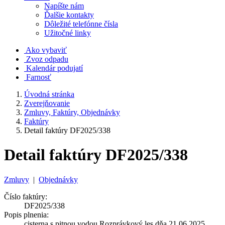
Napíšte nám
Ďalšie kontakty
Dôležité telefónne čísla
Užitočné linky
Ako vybaviť
Zvoz odpadu
Kalendár podujatí
Farnosť
Úvodná stránka
Zverejňovanie
Zmluvy, Faktúry, Objednávky
Faktúry
Detail faktúry DF2025/338
Detail faktúry DF2025/338
Zmluvy
|
Objednávky
Číslo faktúry:
DF2025/338
Popis plnenia:
cisterna s pitnou vodou Rozprávkový les dňa 21.06.2025