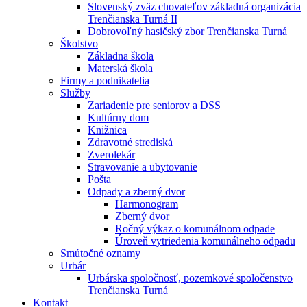
Slovenský zväz chovateľov základná organizácia
Trenčianska Turná II
Dobrovoľný hasičský zbor Trenčianska Turná
Školstvo
Základna škola
Materská škola
Firmy a podnikatelia
Služby
Zariadenie pre seniorov a DSS
Kultúrny dom
Knižnica
Zdravotné strediská
Zverolekár
Stravovanie a ubytovanie
Pošta
Odpady a zberný dvor
Harmonogram
Zberný dvor
Ročný výkaz o komunálnom odpade
Úroveň vytriedenia komunálneho odpadu
Smútočné oznamy
Urbár
Urbárska spoločnosť, pozemkové spoločenstvo
Trenčianska Turná
Kontakt