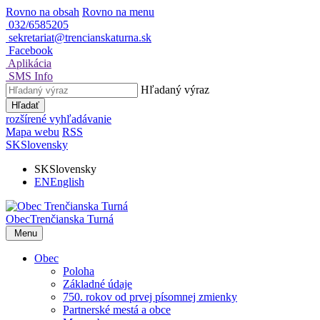
Rovno na obsah
Rovno na menu
032/6585205
sekretariat@trencianskaturna.sk
Facebook
Aplikácia
SMS Info
Hľadaný výraz
Hľadať
rozšírené vyhľadávanie
Mapa webu
RSS
SK
Slovensky
SK
Slovensky
EN
English
Obec
Trenčianska Turná
Menu
Obec
Poloha
Základné údaje
750. rokov od prvej písomnej zmienky
Partnerské mestá a obce