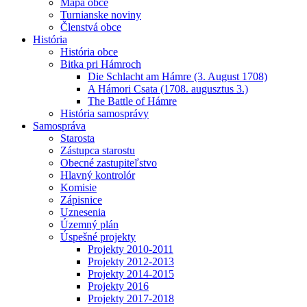
Mapa obce
Turnianske noviny
Členstvá obce
História
História obce
Bitka pri Hámroch
Die Schlacht am Hámre (3. August 1708)
A Hámori Csata (1708. augusztus 3.)
The Battle of Hámre
História samosprávy
Samospráva
Starosta
Zástupca starostu
Obecné zastupiteľstvo
Hlavný kontrolór
Komisie
Zápisnice
Uznesenia
Územný plán
Úspešné projekty
Projekty 2010-2011
Projekty 2012-2013
Projekty 2014-2015
Projekty 2016
Projekty 2017-2018