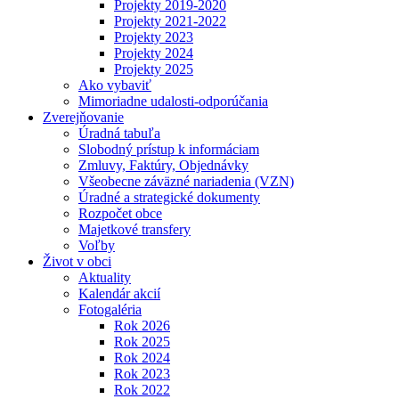
Projekty 2019-2020
Projekty 2021-2022
Projekty 2023
Projekty 2024
Projekty 2025
Ako vybaviť
Mimoriadne udalosti-odporúčania
Zverejňovanie
Úradná tabuľa
Slobodný prístup k informáciam
Zmluvy, Faktúry, Objednávky
Všeobecne záväzné nariadenia (VZN)
Úradné a strategické dokumenty
Rozpočet obce
Majetkové transfery
Voľby
Život v obci
Aktuality
Kalendár akcií
Fotogaléria
Rok 2026
Rok 2025
Rok 2024
Rok 2023
Rok 2022