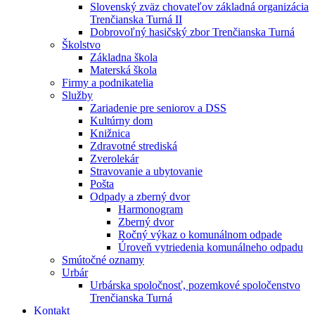
Slovenský zväz chovateľov základná organizácia
Trenčianska Turná II
Dobrovoľný hasičský zbor Trenčianska Turná
Školstvo
Základna škola
Materská škola
Firmy a podnikatelia
Služby
Zariadenie pre seniorov a DSS
Kultúrny dom
Knižnica
Zdravotné strediská
Zverolekár
Stravovanie a ubytovanie
Pošta
Odpady a zberný dvor
Harmonogram
Zberný dvor
Ročný výkaz o komunálnom odpade
Úroveň vytriedenia komunálneho odpadu
Smútočné oznamy
Urbár
Urbárska spoločnosť, pozemkové spoločenstvo
Trenčianska Turná
Kontakt