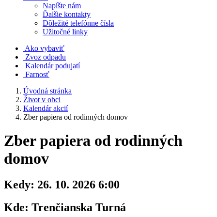
Napíšte nám
Ďalšie kontakty
Dôležité telefónne čísla
Užitočné linky
Ako vybaviť
Zvoz odpadu
Kalendár podujatí
Farnosť
Úvodná stránka
Život v obci
Kalendár akcií
Zber papiera od rodinných domov
Zber papiera od rodinných
domov
Kedy:
26. 10. 2026 6:00
Kde:
Trenčianska Turná