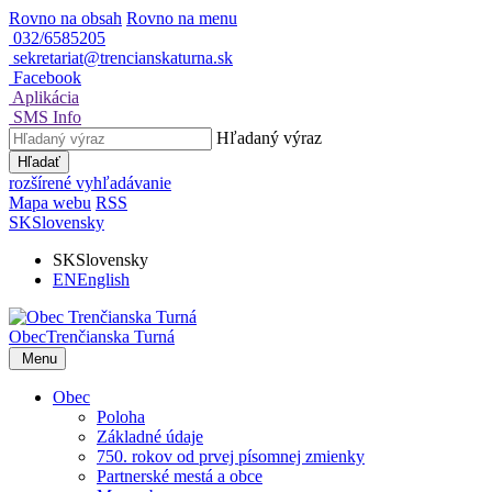
Rovno na obsah
Rovno na menu
032/6585205
sekretariat@trencianskaturna.sk
Facebook
Aplikácia
SMS Info
Hľadaný výraz
Hľadať
rozšírené vyhľadávanie
Mapa webu
RSS
SK
Slovensky
SK
Slovensky
EN
English
Obec
Trenčianska Turná
Menu
Obec
Poloha
Základné údaje
750. rokov od prvej písomnej zmienky
Partnerské mestá a obce