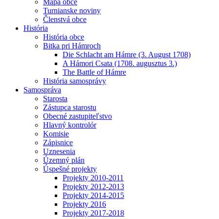
Mapa obce
Turnianske noviny
Členstvá obce
História
História obce
Bitka pri Hámroch
Die Schlacht am Hámre (3. August 1708)
A Hámori Csata (1708. augusztus 3.)
The Battle of Hámre
História samosprávy
Samospráva
Starosta
Zástupca starostu
Obecné zastupiteľstvo
Hlavný kontrolór
Komisie
Zápisnice
Uznesenia
Územný plán
Úspešné projekty
Projekty 2010-2011
Projekty 2012-2013
Projekty 2014-2015
Projekty 2016
Projekty 2017-2018