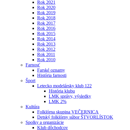
Rok 2021
Rok 2020
Rok 2019
Rok 2018
Rok 2017
Rok 2016
Rok 2015
Rok 2014
Rok 2013
Rok 2012
Rok 2011
Rok 2010
Farnosť
Farské oznamy
História farnosti
Šport
Letecko modelársky klub 122
História klubu
LMK správy, výsledky
LMK 2%
Kultúra
Folklórna skupina VEČERNICA
Detský folklórny súbor ŠTVORLÍSTOK
Spolky a organizácie
Klub dôchodcov