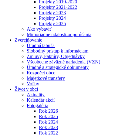
Projekty 2019-2020
Projekty 2021-2022
Projekty 2023
Projekty 2024
Projekty 2025
Ako vybaviť
Mimoriadne udalosti-odporúčania
Zverejňovanie
Úradná tabuľa
Slobodný prístup k informáciam
Zmluvy, Faktúry, Objednávky
Všeobecne záväzné nariadenia (VZN)
Úradné a strategické dokumenty
Rozpočet obce
Majetkové transfery
Voľby
Život v obci
Aktuality
Kalendár akcií
Fotogaléria
Rok 2026
Rok 2025
Rok 2024
Rok 2023
Rok 2022