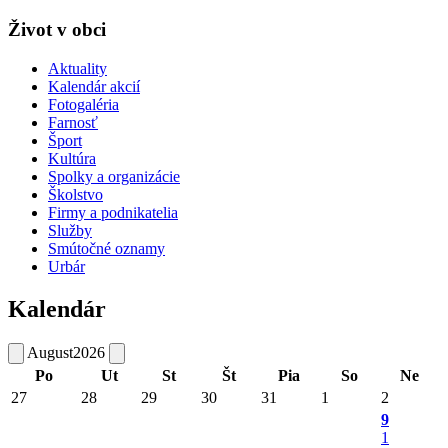
Život v obci
Aktuality
Kalendár akcií
Fotogaléria
Farnosť
Šport
Kultúra
Spolky a organizácie
Školstvo
Firmy a podnikatelia
Služby
Smútočné oznamy
Urbár
Kalendár
August
2026
Po
Ut
St
Št
Pia
So
Ne
27
28
29
30
31
1
2
9
1