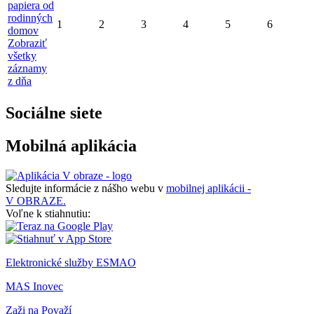
papiera od
rodinných
1
2
3
4
5
6
domov
Zobraziť
všetky
záznamy
z dňa
Sociálne siete
Mobilná aplikácia
Sledujte informácie z nášho webu v
mobilnej aplikácii -
V OBRAZE.
Voľne k stiahnutiu:
Elektronické služby ESMAO
MAS Inovec
Zaži na Považí