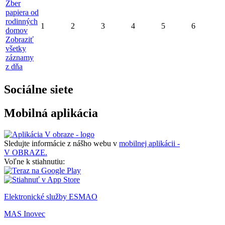
Zber
papiera od
rodinných
1
2
3
4
5
6
domov
Zobraziť
všetky
záznamy
z dňa
Sociálne siete
Mobilná aplikácia
Sledujte informácie z nášho webu v
mobilnej aplikácii -
V OBRAZE.
Voľne k stiahnutiu:
Elektronické služby ESMAO
MAS Inovec