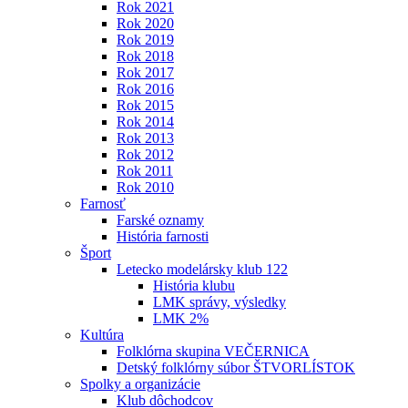
Rok 2021
Rok 2020
Rok 2019
Rok 2018
Rok 2017
Rok 2016
Rok 2015
Rok 2014
Rok 2013
Rok 2012
Rok 2011
Rok 2010
Farnosť
Farské oznamy
História farnosti
Šport
Letecko modelársky klub 122
História klubu
LMK správy, výsledky
LMK 2%
Kultúra
Folklórna skupina VEČERNICA
Detský folklórny súbor ŠTVORLÍSTOK
Spolky a organizácie
Klub dôchodcov