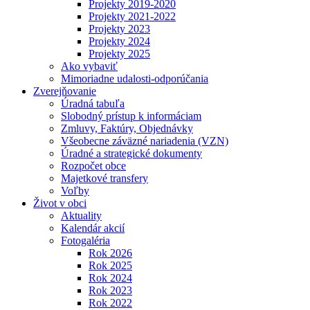
Projekty 2019-2020
Projekty 2021-2022
Projekty 2023
Projekty 2024
Projekty 2025
Ako vybaviť
Mimoriadne udalosti-odporúčania
Zverejňovanie
Úradná tabuľa
Slobodný prístup k informáciam
Zmluvy, Faktúry, Objednávky
Všeobecne záväzné nariadenia (VZN)
Úradné a strategické dokumenty
Rozpočet obce
Majetkové transfery
Voľby
Život v obci
Aktuality
Kalendár akcií
Fotogaléria
Rok 2026
Rok 2025
Rok 2024
Rok 2023
Rok 2022