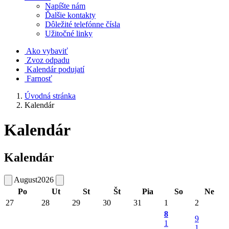
Napíšte nám
Ďalšie kontakty
Dôležité telefónne čísla
Užitočné linky
Ako vybaviť
Zvoz odpadu
Kalendár podujatí
Farnosť
Úvodná stránka
Kalendár
Kalendár
Kalendár
August
2026
Po
Ut
St
Št
Pia
So
Ne
27
28
29
30
31
1
2
8
9
1
1