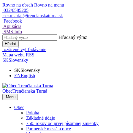
Rovno na obsah
Rovno na menu
032/6585205
sekretariat@trencianskaturna.sk
Facebook
Aplikácia
SMS Info
Hľadaný výraz
Hľadať
rozšírené vyhľadávanie
Mapa webu
RSS
SK
Slovensky
SK
Slovensky
EN
English
Obec
Trenčianska Turná
Menu
Obec
Poloha
Základné údaje
750. rokov od prvej písomnej zmienky
Partnerské mestá a obce