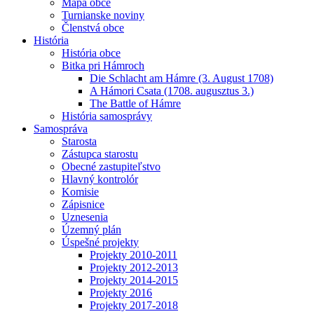
Mapa obce
Turnianske noviny
Členstvá obce
História
História obce
Bitka pri Hámroch
Die Schlacht am Hámre (3. August 1708)
A Hámori Csata (1708. augusztus 3.)
The Battle of Hámre
História samosprávy
Samospráva
Starosta
Zástupca starostu
Obecné zastupiteľstvo
Hlavný kontrolór
Komisie
Zápisnice
Uznesenia
Územný plán
Úspešné projekty
Projekty 2010-2011
Projekty 2012-2013
Projekty 2014-2015
Projekty 2016
Projekty 2017-2018