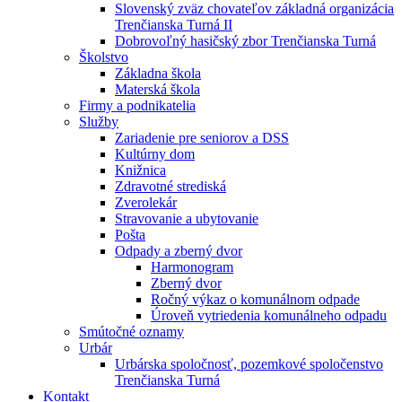
Slovenský zväz chovateľov základná organizácia
Trenčianska Turná II
Dobrovoľný hasičský zbor Trenčianska Turná
Školstvo
Základna škola
Materská škola
Firmy a podnikatelia
Služby
Zariadenie pre seniorov a DSS
Kultúrny dom
Knižnica
Zdravotné strediská
Zverolekár
Stravovanie a ubytovanie
Pošta
Odpady a zberný dvor
Harmonogram
Zberný dvor
Ročný výkaz o komunálnom odpade
Úroveň vytriedenia komunálneho odpadu
Smútočné oznamy
Urbár
Urbárska spoločnosť, pozemkové spoločenstvo
Trenčianska Turná
Kontakt